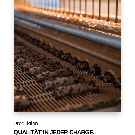
In Elmshorn produzieren wir
Proteinpulver, Snacks und
Supplements nach klaren
Standards – mit präzisen
Prozessen und moderner
Technik.
Produktion
QUALITÄT IN JEDER CHARGE.