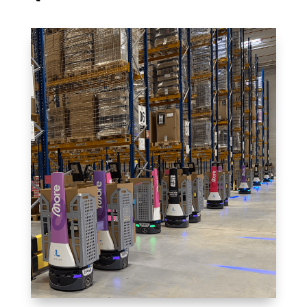
Von Elsdorf aus steuern wir alle
Warenströme und versenden
täglich zehntausende Pakete –
unterstützt durch eine starke
Roboterflotte.